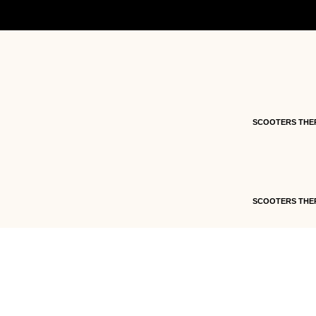
Accueil
/
Pièces détachées
/
Pièces détachées s
moteur ADN 125cc
/ 4 – DURITE DE SORTIE D’
SCOOTERS THE
SCOOTERS THE