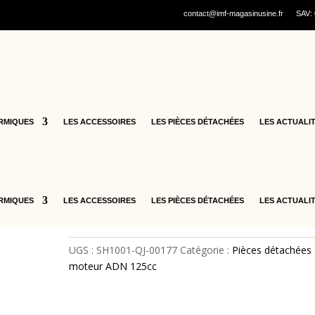
contact@imf-magasinusine.fr
SAV:
cooters thermiques
/
Pièces détachées ADN 125cc
/
Pièces détachée
EAU – SH1001-QJ-00177
4 – DURITE DE SORTIE
D’EAU – SH1001-QJ-0017
RMIQUES
LES ACCESSOIRES
LES PIÈCES DÉTACHÉES
LES ACTUALI
12,70
€
quantité
Ajouter au panier
de
RMIQUES
LES ACCESSOIRES
LES PIÈCES DÉTACHÉES
LES ACTUALI
4
-
DURITE
UGS :
SH1001-QJ-00177
Catégorie :
Pièces détachées
DE
moteur ADN 125cc
SORTIE
D'EAU
-