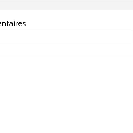
SH1001-
QJ-
00177
ntaires