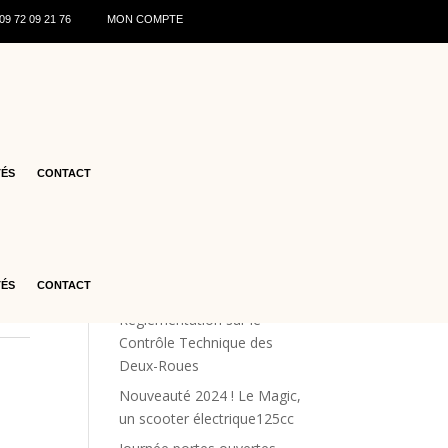
0
9 72 09 21 76
MON COMPTE
s
Articles récents
7
♻️ Recyclage des batteries de
TÉS
CONTACT
scooters : ce qu’il faut savoir
en 2026
Les offres estivales
Renforcement de la Sécurité
TÉS
CONTACT
Routière : La Nouvelle
Réglementation sur le
Contrôle Technique des
Deux-Roues
Nouveauté 2024 ! Le Magic,
un scooter électrique125cc