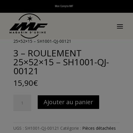
Mon Compte IMF
Accueil
/
Pièces détachées
/
Pièces détachées scooters
thermiques
/
Pièces détachées ADN 125cc
/
Pièces
détachées moteur ADN 125cc
/ 3 – ROULEMENT
25×52×15 – SH1001-QJ-00121
3 – ROULEMENT
25×52×15 – SH1001-QJ-
00121
15,90
€
quantité
Ajouter au panier
de
3
-
ROULEMENT
UGS :
SH1001-QJ-00121
Catégorie :
Pièces détachées
25×52×15