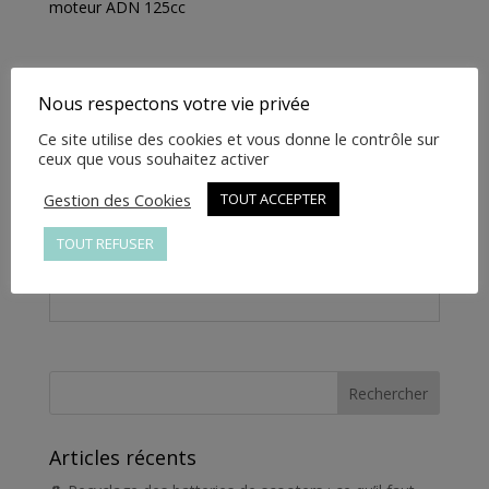
moteur ADN 125cc
-
SH1001-
QJ-
00121
Nous respectons votre vie privée
Informations complémentaires
Ce site utilise des cookies et vous donne le contrôle sur
ceux que vous souhaitez activer
Informations
complémentaires
Gestion des Cookies
TOUT ACCEPTER
TOUT REFUSER
Poids
1 kg
Articles récents