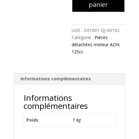
RONDELLE
panier
4
-
SH1001-
QJ-
UGS :
SH1001-QJ-00192
00192
Catégorie :
Pièces
détachées moteur ADN
125cc
Informations complémentaires
Informations
complémentaires
Poids
1 kg