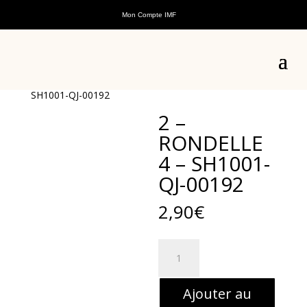
Mon Compte IMF
Accueil
/
Pièces détachées
/
Pièces détachées scooters
thermiques
/
Pièces détachées ADN 125cc
/
Pièces
détachées moteur ADN 125cc
/ 2 – RONDELLE 4 –
SH1001-QJ-00192
2 –
RONDELLE
4 – SH1001-
QJ-00192
2,90
€
quantité
de
2
Ajouter au
-