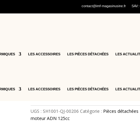
contact@imf-magasinusine.fr
SAV:
cooters thermiques
/
Pièces détachées ADN 125cc
/
Pièces détachée
SH1001-QJ-00206
16 – CALE THERMIQUE –
SH1001-QJ-00206
RMIQUES
LES ACCESSOIRES
LES PIÈCES DÉTACHÉES
LES ACTUALI
19,90
€
quantité
Ajouter au panier
de
RMIQUES
LES ACCESSOIRES
LES PIÈCES DÉTACHÉES
LES ACTUALI
16
-
CALE
UGS :
SH1001-QJ-00206
Catégorie :
Pièces détachées
THERMIQUE
moteur ADN 125cc
-
SH1001-
QJ-