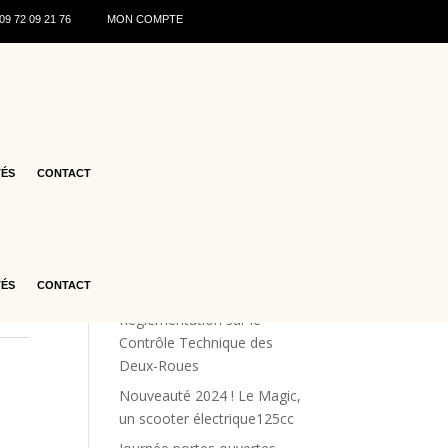
0
9 72 09 21 76
MON COMPTE
s
Articles récents
♻️ Recyclage des batteries de
TÉS
CONTACT
scooters : ce qu’il faut savoir
en 2026
Les offres estivales
Renforcement de la Sécurité
TÉS
CONTACT
Routière : La Nouvelle
Réglementation sur le
Contrôle Technique des
Deux-Roues
Nouveauté 2024 ! Le Magic,
un scooter électrique125cc