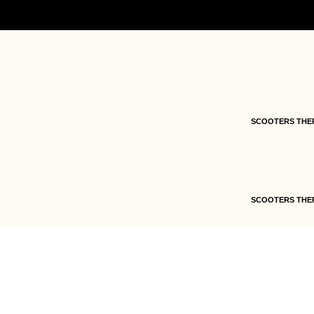
Accueil
/
Pièces détachées
/
Pièces détachées s
moteur ADN 125cc
/ 16 – CALE THERMIQUE – 
SCOOTERS THE
SCOOTERS THE