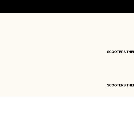
Accueil
/
Pièces détachées
/
Pièces détachées s
châssis ADN 125cc
/ 30 – CARENAGE SUR LATE
SCOOTERS THE
SCOOTERS THE