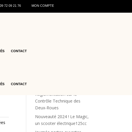
0
9 72 09 21 76
MON COMPTE
s
Articles récents
♻️ Recyclage des batteries de
TÉS
CONTACT
scooters : ce qu’il faut savoir
en 2026
Les offres estivales
Renforcement de la Sécurité
TÉS
CONTACT
Routière : La Nouvelle
Réglementation sur le
Contrôle Technique des
Deux-Roues
Nouveauté 2024 ! Le Magic,
ées
un scooter électrique125cc