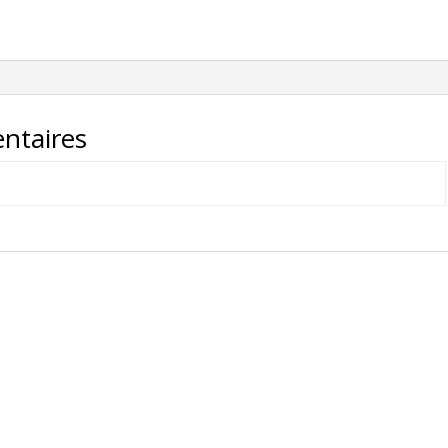
LATERAL
INFERIEUR
AVANT
DROIT
VERT
-
ntaires
3400139100001-
08-
V