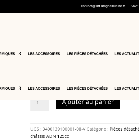
contact@imf-magasinusine.fr
SAV:
cooters thermiques
/
Pièces détachées ADN 125cc
/
Pièces détachée
RAL INFERIEUR AVANT DROIT VERT – 3400139100001-08-V
30 – CARENAGE SUR
LATERAL INFERIEUR
RMIQUES
LES ACCESSOIRES
LES PIÈCES DÉTACHÉES
LES ACTUALI
AVANT DROIT VERT –
3400139100001-08-V
47,80
€
RMIQUES
LES ACCESSOIRES
LES PIÈCES DÉTACHÉES
LES ACTUALI
quantité
Ajouter au panier
de
30
-
CARENAGE
UGS :
3400139100001-08-V
Catégorie :
Pièces détach
SUR
châssis ADN 125cc